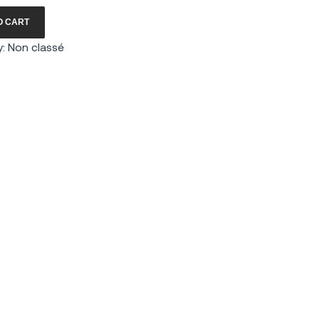
O CART
y:
Non classé