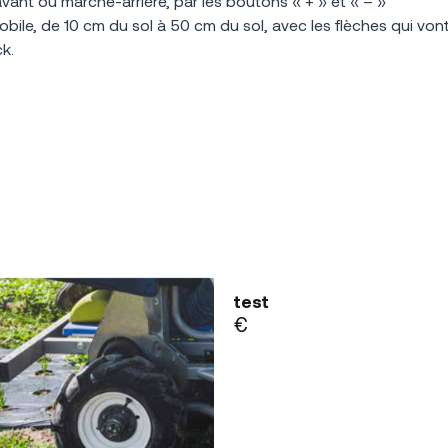
ant ou marche-arrière, par les boutons « + » et « – »
ile, de 10 cm du sol à 50 cm du sol, avec les flèches qui vont 
ck.
test
€