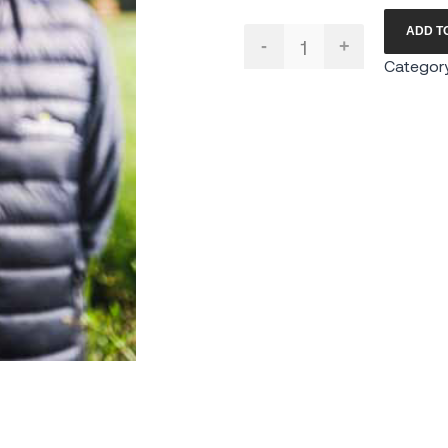
ADD T
Télécommande
-
+
quantity
Categor