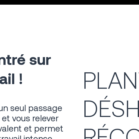
tré sur
PLAN
il !
DÉSH
 un seul passage
 et vous relever
RÉCO
yvalent et permet
avail intense.