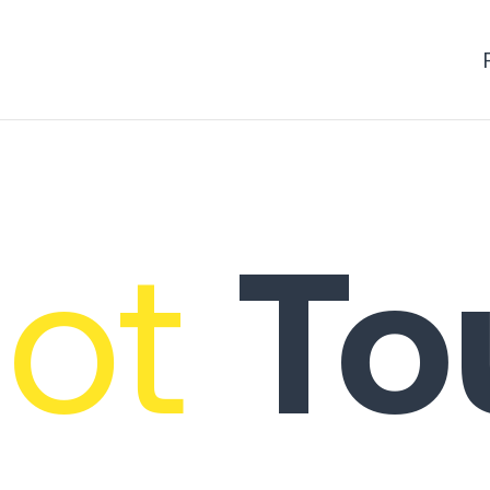
ot
To